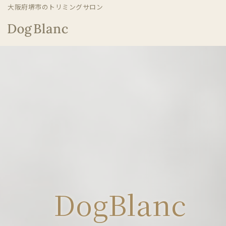
大阪府堺市のトリミングサロン
コ
ン
テ
ン
ツ
へ
ス
キ
ッ
プ
DogBlanc