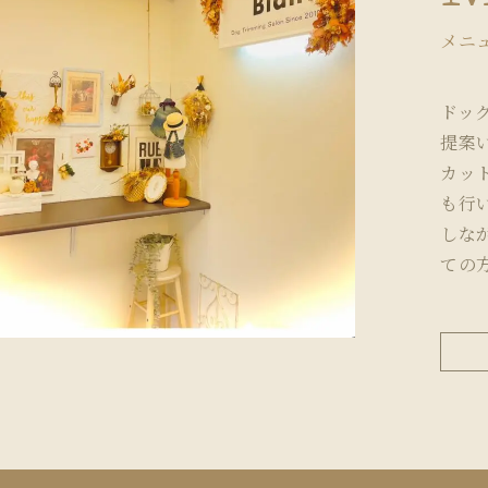
メニ
ドッ
提案
カッ
も行
しな
ての