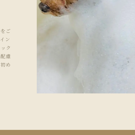
ルをご
ザイン
ェック
に配慮
。初め